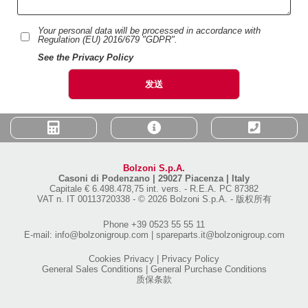
Your personal data will be processed in accordance with
Regulation (EU) 2016/679 "GDPR".
See the Privacy Policy
Bolzoni S.p.A.
Casoni di Podenzano
|
29027 Piacenza | Italy
Capitale € 6.498.478,75 int. vers.
-
R.E.A. PC 87382
VAT n. IT 00113720338
-
© 2026 Bolzoni S.p.A. - 版权所有
Phone
+39 0523 55 55 11
E-mail:
info@bolzonigroup.com
|
spareparts.it@bolzonigroup.com
Cookies Privacy
|
Privacy Policy
General Sales Conditions
|
General Purchase Conditions
质保条款